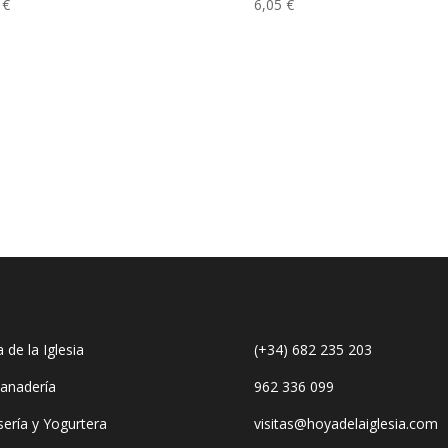
8
€
6,05
€
 de la Iglesia
(+34) 682 235 203
anadería
962 336 099
ería y Yogurtera
visitas@hoyadelaiglesia.com