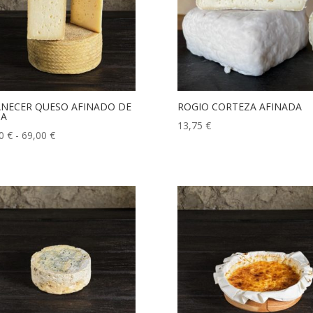
NECER QUESO AFINADO DE
ROGIO CORTEZA AFINADA
JA
13,75
€
Rango
50
€
-
69,00
€
de
precios:
desde
19,50 €
hasta
69,00 €