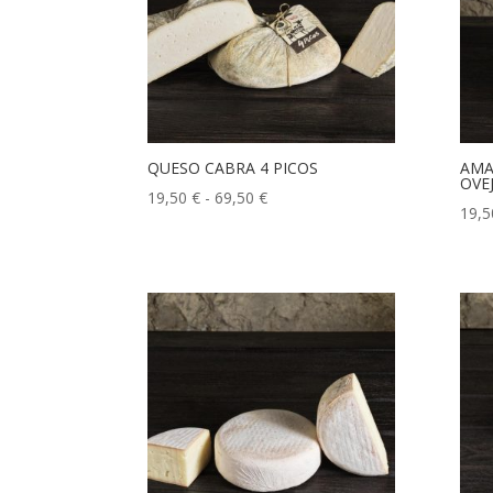
QUESO CABRA 4 PICOS
AMA
OVE
Rango
19,50
€
-
69,50
€
19,
de
precios:
desde
19,50 €
hasta
69,50 €