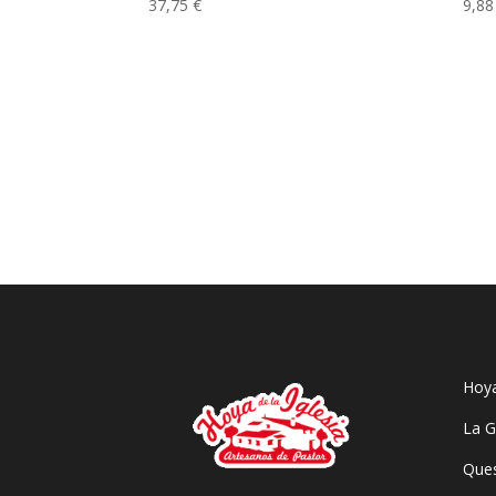
37,75
€
9,8
Hoya
La G
Ques