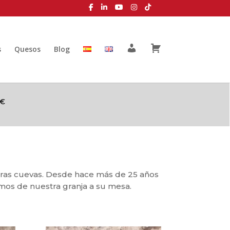
M
C
s
Quesos
Blog
i
a
c
r
u
r
e
i
n
t
t
o
a
0€
tras cuevas. Desde hace más de 25 años
os de nuestra granja a su mesa.