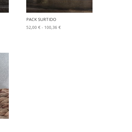
PACK SURTIDO
Rango
52,00
€
-
100,36
€
de
precios:
desde
52,00 €
hasta
100,36 €