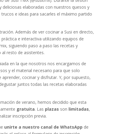
no de Susi TMX (@susitmx). Durante la sesión
 y deliciosas elaboradas con nuestros quesos y
trucos e ideas para sacarles el máximo partido
ación. Además de ver cocinar a Susi en directo,
 práctica e interactiva utilizando equipos de
ix, siguiendo paso a paso las recetas y
al resto de asistentes.
guiada en la que nosotros nos encargamos de
esos y el material necesario para que solo
aprender, cocinar y disfrutar. Y, por supuesto,
s degustar juntos todas las recetas elaboradas
amación de verano, hemos decidido que esta
etamente
gratuita
. Las
plazas
son
limitadas
,
alizar inscripción previa.
que
unirte a nuestro canal de WhatsApp
de
rarás el enlace al formulario de inscripción.