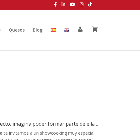
M
C
s
Quesos
Blog
i
a
c
r
u
r
e
i
n
t
t
o
a
irecto, imagina poder formar parte de ella…
io
te invitamos a un showcooking muy especial