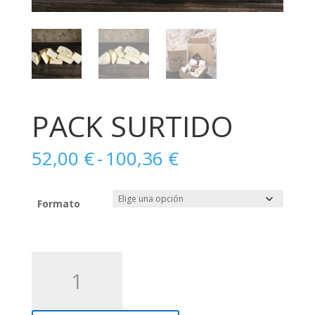
PACK SURTIDO
Rango
52,00
€
-
100,36
€
de
precios:
desde
Formato
52,00 €
hasta
100,36 €
PACK
SURTIDO
cantidad