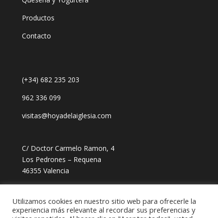
Productos
Contacto
(+34) 682 235 203
962 336 099
visitas@hoyadelaiglesia.com
C/ Doctor Carmelo Ramon, 4
Los Pedrones – Requena
46355 Valencia
Política de privacidad
Utilizamos cookies en nuestro sitio web para ofrecerle la
Protección de datos
experiencia más relevante al recordar sus preferencias y