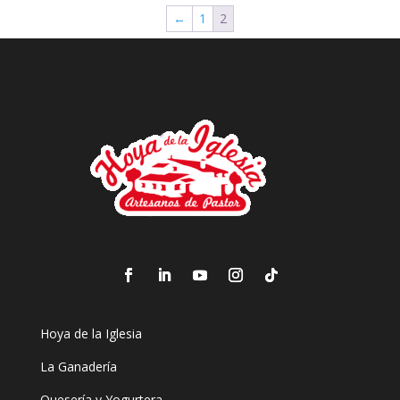
←
1
2
Hoya de la Iglesia
La Ganadería
Quesería y Yogurtera