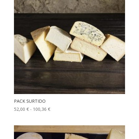
PACK SURTIDO
Rango
52,00
€
-
100,36
€
de
precios:
desde
52,00 €